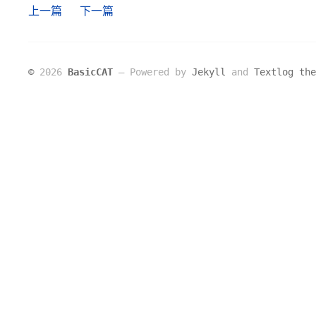
上一篇
下一篇
©
2026
BasicCAT
― Powered by
Jekyll
and
Textlog the