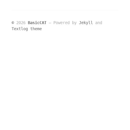
©
2026
BasicCAT
― Powered by
Jekyll
and
Textlog theme