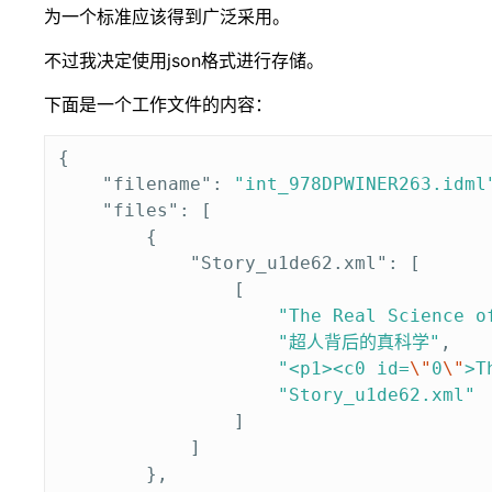
为一个标准应该得到广泛采用。
不过我决定使用json格式进行存储。
下面是一个工作文件的内容：
{
"filename"
:
"int_978DPWINER263.idml
"files"
:
[
{
"Story_u1de62.xml"
:
[
[
"The Real Science o
"超人背后的真科学"
,
"<p1><c0 id=
\"
0
\"
>T
"Story_u1de62.xml"
]
]
},