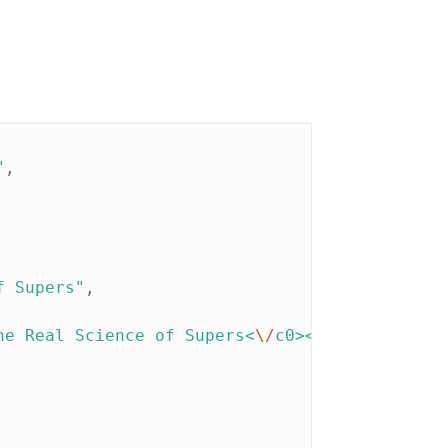
"
,
f Supers"
,
he Real Science of Supers<
\/
c0><
\/
p1>"
,