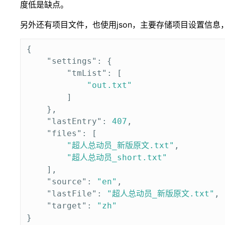
度低是缺点。
另外还有项目文件，也使用json，主要存储项目设置信息
{
"settings"
:
{
"tmList"
:
[
"out.txt"
]
},
"lastEntry"
:
407
,
"files"
:
[
"超人总动员_新版原文.txt"
,
"超人总动员_short.txt"
],
"source"
:
"en"
,
"lastFile"
:
"超人总动员_新版原文.txt"
,
"target"
:
"zh"
}