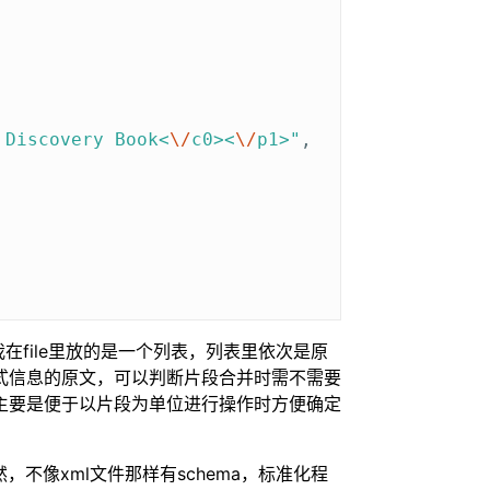
 Discovery Book<
\/
c0><
\/
p1>"
,
，不过我在file里放的是一个列表，列表里依次是原
式信息的原文，可以判断片段合并时需不需要
主要是便于以片段为单位进行操作时方便确定
，不像xml文件那样有schema，标准化程