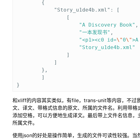
{
"Story_u1de4b.xml"
:
[
[
"A Discovery Book"
,
"一本发现书"
,
"<p1><c0 id=
\"
0
\"
>A
"Story_u1de4b.xml"
]
]
},
]
}
和xliff的内容其实类似，有file，trans-unit等内容
文、译文、带格式信息的原文、所属的文件名。利用带格
添加空格，可以方便地生成译文。最后带上文件名信息，
所属文件。
使用json的好处是操作简单，生成的文件可读性较强。当然