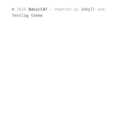
©
2026
BasicCAT
― Powered by
Jekyll
and
Textlog theme