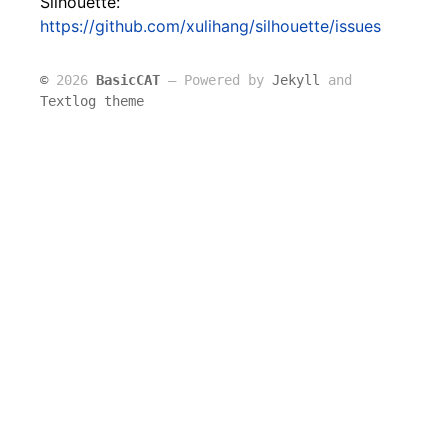
Silhouette:
https://github.com/xulihang/silhouette/issues
©
2026
BasicCAT
― Powered by
Jekyll
and
Textlog theme